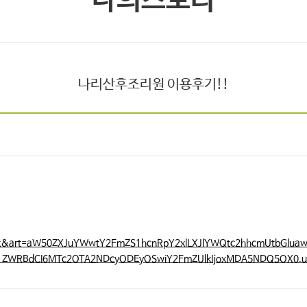
나의스토리
나리산후조리원 이용후기!!
link&art=aW50ZXJuYWwtY2FmZS1hcnRpY2xlLXJlYWQtc2hhcmUtbGluaw.e
3N1ZWRBdCI6MTc2OTA2NDcyODEyOSwiY2FmZUlkIjoxMDA5NDQ5OX0