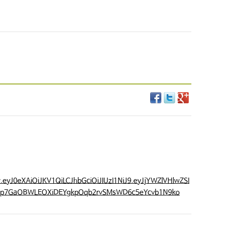
yJ0eXAiOiJKV1QiLCJhbGciOiJIUzI1NiJ9.eyJjYWZlVHlwZSI
.up7GaOBWLEOXiDEYgkpOqb2rvSMsWD6c5eYcvb1N9ko