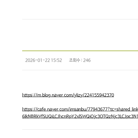
2026-01-22 15:52
조회수 : 246
https://m.blog.naver.com/ylizy/224155942370
https://cafe.naver.com/imsanbu/77943677?tc=shared_
6IkNBRkVfSUQiLCJhcnRpY2xlSWQiOjc3OTQzNjc3LCJpc