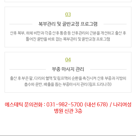
03
복부관리 및 골반교정 프로그램
산후 복부, 하체 비만과 각종 산후 통증 등 산후관리의 근본을
개선하고 출산 후
틀어진 골반을 바로 잡는 복부관리 및
골반교정 프로그램
04
부종 마사지 관리
출산 후 부은 팔, 다리의 혈액 및 림프액의 순환을 촉진시켜
산후 부종과 지방의
흡수와 운반, 배출을 돕는
부종마사지 관리(림프 드리나쥐)
에스테틱 문의전화 : 031-982-5700 (내선 678) / 나리여성
병원 신관 3층