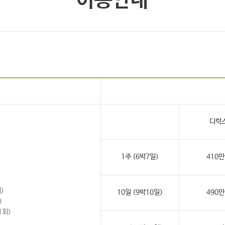
이용안내
디럭
1주 (6박7일)
410
회)
10일 (9박10일)
490
)
1회)