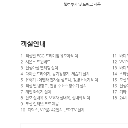
웰컴쿠키 및 드링크 제공
객실안내
1.
객실별 EGG 프리미엄 유모차 비치
11.
바디드
2.
시몬스 트윈베드
12.
VVI
3.
신생아실 젤리캠 설치
13.
바디프
4.
다이슨 드라이기, 공기청정기, 제습기 설치
14.
스타일
5.
유축기 : 메델라 전자동 심포니, 젖병소독기 비치
15.
모션트
6.
객실 별 냉장고, 전용 수소수 정수기 설치
16.
신생아
7.
개인 좌욕기 설치
17.
기타
8.
산모 실내복 & 보호자 실내복, 실내화 비치
18.
24시
9.
무선 인터넷 무료 제공
10.
디럭스, VIP룸: 42인치 LED TV 설치