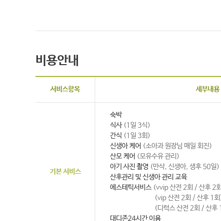
비용안내
서비스항목
세부내용
숙박
식사
(1일 3식)
간식
(1일 3회)
신생아 케어
(소아과 원장님 매일 회진)
산모 케어
(모유수유 관리)
아기 사진 촬영
(만삭, 신생아, 생후 50일)
기본 서비스
산후관리 및 신생아 관리 교육
에스테틱서비스
(vvip 산전 2회 / 산후 2
(vip 산전 2회 / 산후 1회
(디럭스 산전 2회 / 산후 
대디존24시간 이용