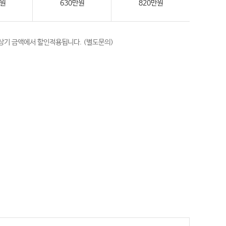
만원
630만원
820만원
상기 금액에서 할인적용됩니다. (별도문의)