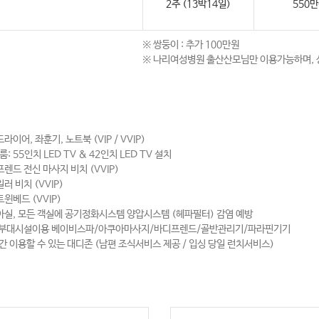
2주 (13박14일)
550
※ 쌍둥이 : 추가 100만원
※ 나리여성병원 출산산모님만 이용가능하며, 
라이어, 좌훈기, 노트북 (VIP / VVIP)
P룸: 55인치 LED TV & 42인치 LED TV 설치
렌드 전신 마사지 비치 (VVIP)
러 비치 (VVIP)
윈베드 (VVIP)
실, 모든 객실에 공기정화시스템 양압시스템 (헤파필터) 감염 예방
 부대시설이용 베이비스파/아쿠아마사지/바디프렌드/골반관리기/파라핀기기
간 이용할 수 있는 대디존 (남편 조식서비스 제공 / 입싱 당일 런치서비스)