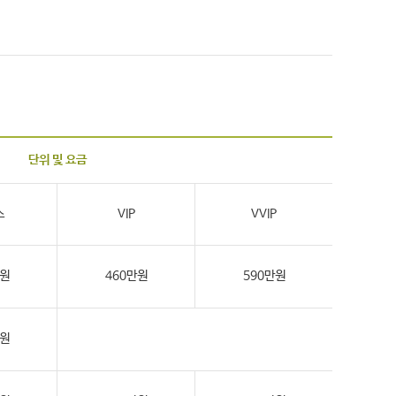
단위 및 요금
스
VIP
VVIP
만원
460만원
590만원
만원